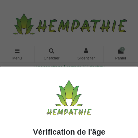
0
Menu
Chercher
S'identifier
Panier
Livraison offerte à partir de 35€ d'achat !
Accueil
Pastilles
Pastilles CBG
Pastilles CBG
Nous sommes sur le point d'ajouter plein de produits sympas à
cette catégorie
Vérification de l'âge
Liens Utiles