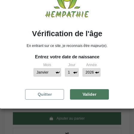
Testez cette nouvelle fleur aux arômes uniques, mêlant 
des notes fruitées et sucrées avec une touche 
tropicale. De plus, grâce à son taux de CBD élevé, 
profitez d’une relaxation profonde après une longue 
journée.
Apparence :
Vérification de l'âge
La Banana Kush possède des têtes d’un vert clair, 
agrémentées de pistils orange vif.
En entrant sur ce site, je reconnais être majeur(e).
Saveur :
Entrez votre date de naissance
Mois
Jour
Année
Banane – Tropicale – Kush
Référence
2430000006647
9,00 €
TTC
Quitter
Valider
Ajouter au panier