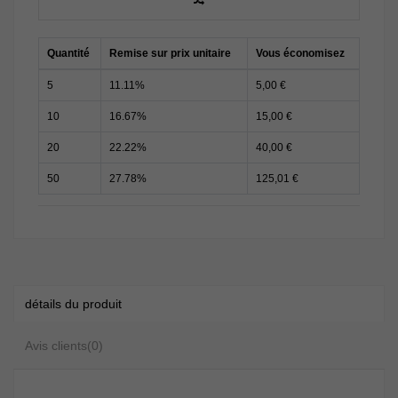
Quantité
Remise sur prix unitaire
Vous économisez
5
11.11%
5,00 €
10
16.67%
15,00 €
20
22.22%
40,00 €
50
27.78%
125,01 €
détails du produit
Avis clients
(0)